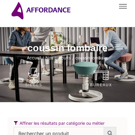
coussin lombaire
Accueil
Nos produits
coussin lombaire
/
/
SIÈGES
BUREAUX
Affiner les résultats par catégorie ou métier