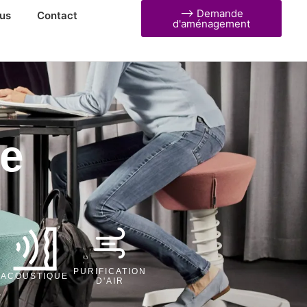
⟶ Demande
us
Contact
d'aménagement
re
PURIFICATION
ACOUSTIQUE
D'AIR