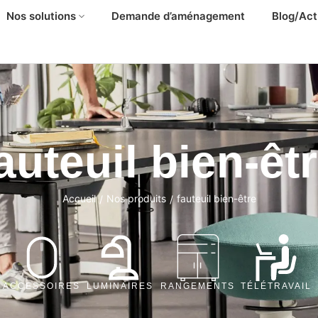
Nos solutions
Demande d’aménagement
Blog/Act
auteuil bien-êt
Accueil
Nos produits
fauteuil bien-être
/
/
ACCESSOIRES
LUMINAIRES
RANGEMENTS
TÉLÉTRAVAIL