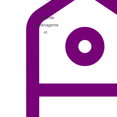
SAV
Demande
d'aménageme
nt