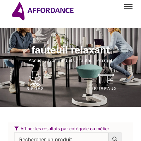
fauteuil relaxant
Accueil
Nos produits
fauteuil relaxant
/
/
SIÈGES
BUREAUX
Affiner les résultats par catégorie ou métier