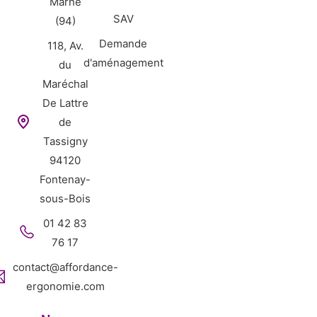
Marne
SAV
(94)
Demande
118, Av.
d'aménagement
du
Maréchal
De Lattre
de
Tassigny
94120
Fontenay-
sous-Bois
01 42 83
76 17
contact@affordance-
ergonomie.com