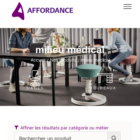
milieu médical
Accueil
Nos produits
milieu médical
/
/
SIÈGES
BUREAUX
Affiner les résultats par catégorie ou métier