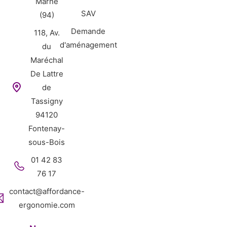
Marne
SAV
(94)
Demande
118, Av.
d'aménagement
du
Maréchal
De Lattre
de
Tassigny
94120
Fontenay-
sous-Bois
01 42 83
76 17
contact@affordance-
ergonomie.com