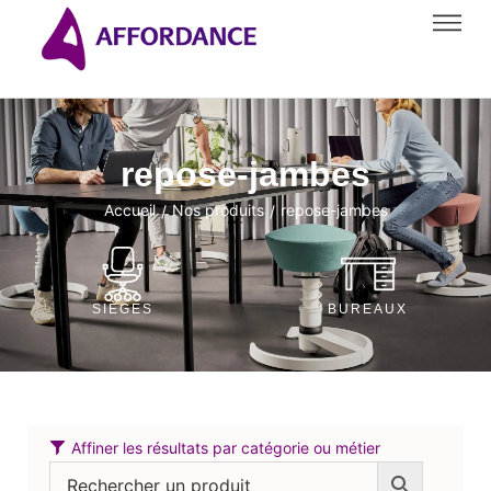
repose-jambes
Accueil
Nos produits
repose-jambes
/
/
SIÈGES
BUREAUX
Affiner les résultats par catégorie ou métier