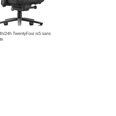
4h/24h TwentyFour is5 sans
te