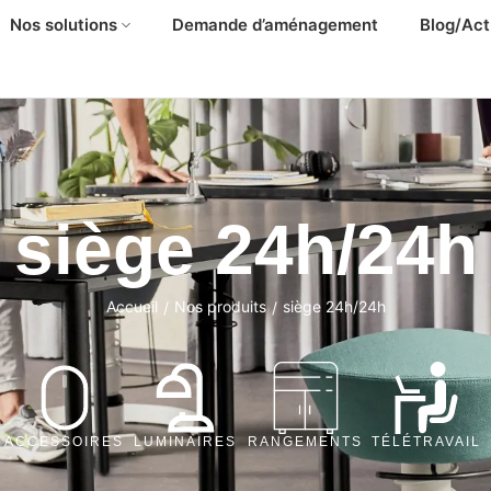
Nos solutions
Demande d’aménagement
Blog/Act
siège 24h/24h
Accueil
Nos produits
siège 24h/24h
/
/
ACCESSOIRES
LUMINAIRES
RANGEMENTS
TÉLÉTRAVAIL