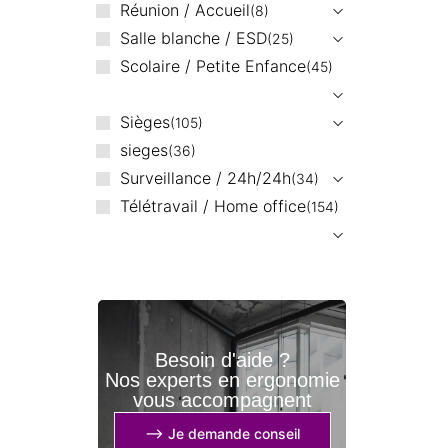
Réunion / Accueil
8
Salle blanche / ESD
25
Scolaire / Petite Enfance
45
Sièges
105
sieges
36
Surveillance / 24h/24h
34
Télétravail / Home office
154
Besoin d'aide ?
Nos experts en ergonomie
vous accompagnent
⟶ Je demande conseil