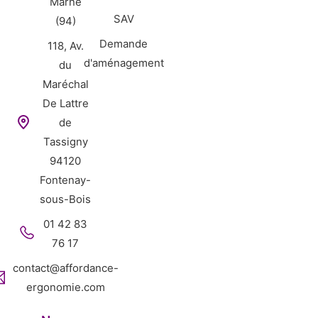
Marne
SAV
(94)
Demande
118, Av.
d'aménagement
du
Maréchal
De Lattre
de
Tassigny
94120
Fontenay-
sous-Bois
01 42 83
76 17
contact@affordance-
ergonomie.com