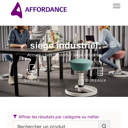
siege industriel
Accueil
Nos produits
siege industriel
/
/
SIÈGES
BUREAUX
Affiner les résultats par catégorie ou métier