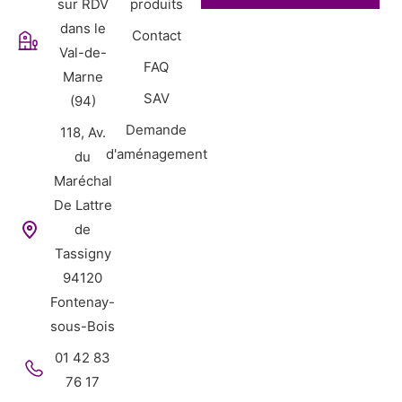
sur RDV
produits
dans le
Contact
Val-de-
FAQ
Marne
SAV
(94)
Demande
118, Av.
d'aménagement
du
Maréchal
De Lattre
de
Tassigny
94120
Fontenay-
sous-Bois
01 42 83
76 17