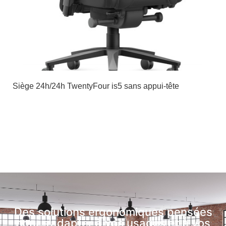
Siège 24h/24h TwentyFour is5 sans appui-tête
Des solutions ergonomiques pensées
pour s’adapter à vos usages et à vos