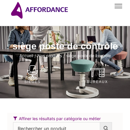
siège poste de controle
Accueil
Nos produits
siège poste de controle
/
/
SIÈGES
BUREAUX
Affiner les résultats par catégorie ou métier