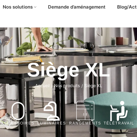
Nos solutions
Demande d’aménagement
Blog/Act
Siège XL
Accueil
Nos produits
Siège XL
/
/
ACCESSOIRES
LUMINAIRES
RANGEMENTS
TÉLÉTRAVAIL