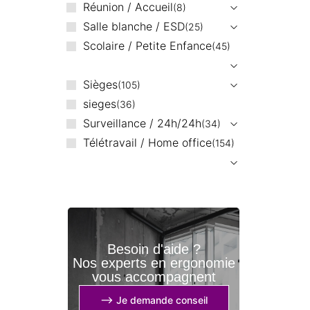
Réunion / Accueil
8
Salle blanche / ESD
25
Scolaire / Petite Enfance
45
Sièges
105
sieges
36
Surveillance / 24h/24h
34
Télétravail / Home office
154
Besoin d'aide ?
Nos experts en ergonomie
vous accompagnent
⟶ Je demande conseil