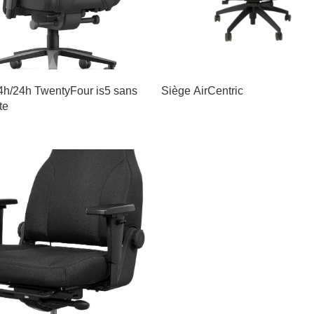
4h/24h TwentyFour is5 sans
Siège AirCentric
te