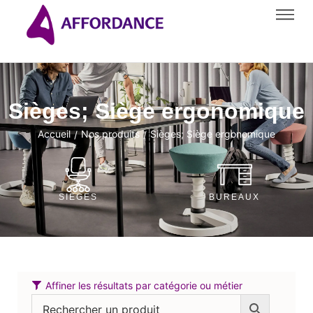
Sièges; Siège ergonomique
Accueil
Nos produits
Sièges; Siège ergonomique
/
/
SIÈGES
BUREAUX
Affiner les résultats par catégorie ou métier