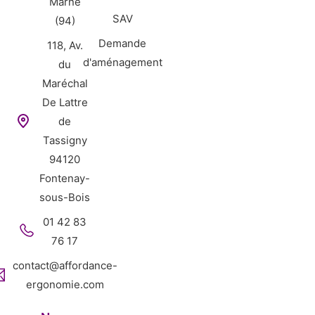
Marne
SAV
(94)
Demande
118, Av.
d'aménagement
du
Maréchal
De Lattre
de
Tassigny
94120
Fontenay-
sous-Bois
01 42 83
76 17
contact@affordance-
ergonomie.com