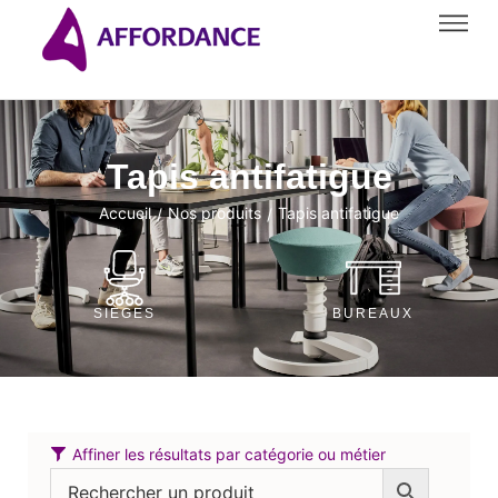
Tapis antifatigue
Accueil
Nos produits
Tapis antifatigue
/
/
SIÈGES
BUREAUX
Affiner les résultats par catégorie ou métier