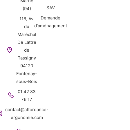
Marne
SAV
(94)
Demande
118, Av.
d'aménagement
du
Maréchal
De Lattre
de
Tassigny
94120
Fontenay-
sous-Bois
01 42 83
76 17
contact@affordance-
ergonomie.com