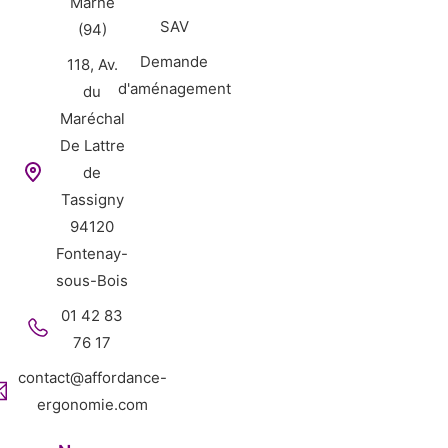
Marne
SAV
(94)
Demande
118, Av.
d'aménagement
du
Maréchal
De Lattre
de
Tassigny
94120
Fontenay-
sous-Bois
01 42 83
76 17
contact@affordance-
ergonomie.com