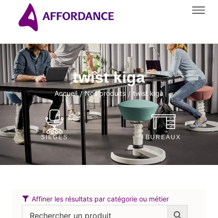
twist kiga
Accueil
Nos produits
twist kiga
/
/
SIÈGES
BUREAUX
Affiner les résultats par catégorie ou métier