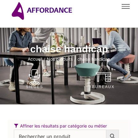
chaise handicap
Accueil
Nos produits
chaise handicap
/
/
SIÈGES
BUREAUX
Affiner les résultats par catégorie ou métier