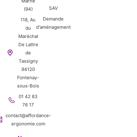
Marne
SAV
(94)
Demande
118, Av.
d'aménagement
du
Maréchal
De Lattre
de
Tassigny
94120
Fontenay-
sous-Bois
01 42 83
76 17
contact@affordance-
ergonomie.com