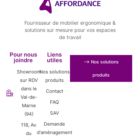
Fournisseur de mobilier ergonomique &
solutions sur mesure pour vos espaces
de travail
Pour nous
Liens
joindre
utiles
⟶ Nos solutions
Showroom
Nos solutions
produits
sur RDV
produits
dans le
Contact
Val-de-
FAQ
Marne
SAV
(94)
Demande
118, Av.
d'aménagement
du