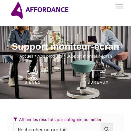
Support moniteur-écran
Accueil
Nos produits
Support moniteur-écran
/
/
SIÈGES
BUREAUX
Affiner les résultats par catégorie ou métier